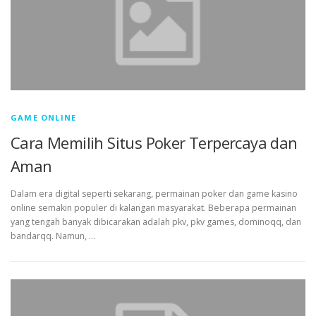
GAME ONLINE
Cara Memilih Situs Poker Terpercaya dan
Aman
Dalam era digital seperti sekarang, permainan poker dan game kasino
online semakin populer di kalangan masyarakat. Beberapa permainan
yang tengah banyak dibicarakan adalah pkv, pkv games, dominoqq, dan
bandarqq. Namun, …