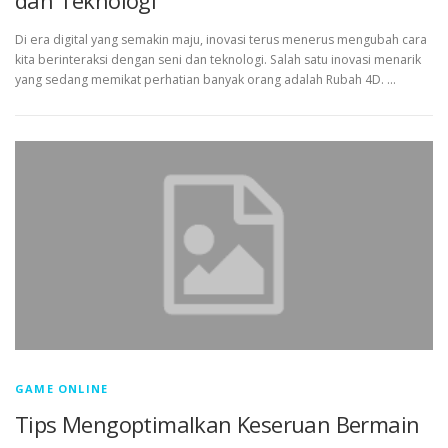
dan Teknologi
Di era digital yang semakin maju, inovasi terus menerus mengubah cara
kita berinteraksi dengan seni dan teknologi. Salah satu inovasi menarik
yang sedang memikat perhatian banyak orang adalah Rubah 4D. …
GAME ONLINE
Tips Mengoptimalkan Keseruan Bermain