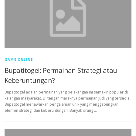
GAME ONLINE
Bupatitogel: Permainan Strategi atau
Keberuntungan?
Bupatitogel adalah permainan yang belakangan ini semakin populer di
kalangan masyarakat. Di tengah maraknya permainan judi yang tersedia,
Bupatitogel menawarkan pengalaman unik yang menggabungkan
elemen strategi dan keberuntungan. Banyak orang …