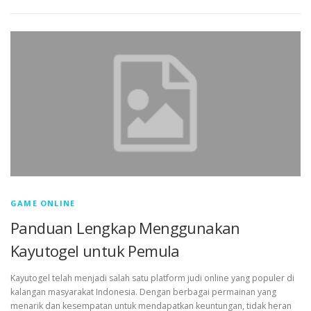
GAME ONLINE
Panduan Lengkap Menggunakan
Kayutogel untuk Pemula
Kayutogel telah menjadi salah satu platform judi online yang populer di
kalangan masyarakat Indonesia. Dengan berbagai permainan yang
menarik dan kesempatan untuk mendapatkan keuntungan, tidak heran