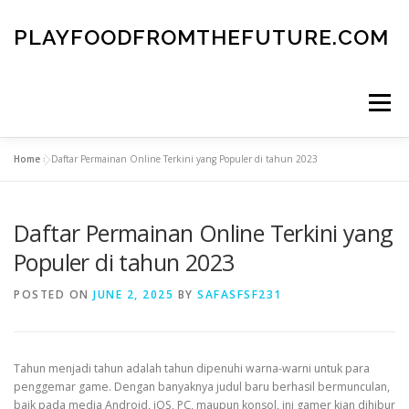
Skip
to
PLAYFOODFROMTHEFUTURE.COM
content
Menu
Home
»
Daftar Permainan Online Terkini yang Populer di tahun 2023
Daftar Permainan Online Terkini yang
Populer di tahun 2023
POSTED ON
JUNE 2, 2025
BY
SAFASFSF231
Tahun menjadi tahun adalah tahun dipenuhi warna-warni untuk para
penggemar game. Dengan banyaknya judul baru berhasil bermunculan,
baik pada media Android, iOS, PC, maupun konsol, ini gamer kian dihibur