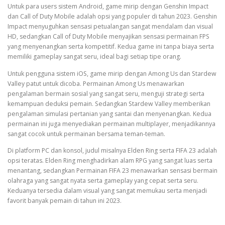
Untuk para users sistem Android, game mirip dengan Genshin Impact
dan Call of Duty Mobile adalah opsi yang populer di tahun 2023. Genshin
Impact menyuguhkan sensasi petualangan sangat mendalam dan visual
HD, sedangkan Call of Duty Mobile menyajikan sensasi permainan FPS
yang menyenangkan serta kompetitif. Kedua game ini tanpa biaya serta
memiliki gameplay sangat seru, ideal bagi setiap tipe orang.
Untuk pengguna sistem iOS, game mirip dengan Among Us dan Stardew
Valley patut untuk dicoba. Permainan Among Us menawarkan
pengalaman bermain sosial yang sangat seru, menguji strategi serta
kemampuan deduksi pemain. Sedangkan Stardew Valley memberikan
pengalaman simulasi pertanian yang santai dan menyenangkan. Kedua
permainan ini juga menyediakan permainan multiplayer, menjadikannya
sangat cocok untuk permainan bersama teman-teman.
Di platform PC dan konsol, judul misalnya Elden Ring serta FIFA 23 adalah
opsi teratas. Elden Ring menghadirkan alam RPG yang sangat luas serta
menantang, sedangkan Permainan FIFA 23 menawarkan sensasi bermain
olahraga yang sangat nyata serta gameplay yang cepat serta seru.
Keduanya tersedia dalam visual yang sangat memukau serta menjadi
favorit banyak pemain di tahun ini 2023.