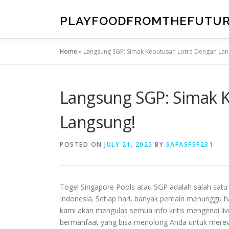
Skip
to
PLAYFOODFROMTHEFUTUR
content
Home
»
Langsung SGP: Simak Keputusan Lotre Dengan Lan
Langsung SGP: Simak 
Langsung!
POSTED ON
JULY 21, 2025
BY
SAFASFSF231
Togel Singapore Pools atau SGP adalah salah satu 
Indonesia. Setiap hari, banyak pemain menunggu hasi
kami akan mengulas semua info kritis mengenai live
bermanfaat yang bisa menolong Anda untuk merevi