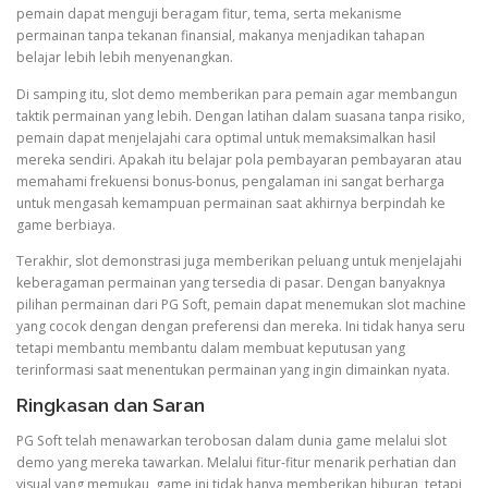
pemain dapat menguji beragam fitur, tema, serta mekanisme
permainan tanpa tekanan finansial, makanya menjadikan tahapan
belajar lebih lebih menyenangkan.
Di samping itu, slot demo memberikan para pemain agar membangun
taktik permainan yang lebih. Dengan latihan dalam suasana tanpa risiko,
pemain dapat menjelajahi cara optimal untuk memaksimalkan hasil
mereka sendiri. Apakah itu belajar pola pembayaran pembayaran atau
memahami frekuensi bonus-bonus, pengalaman ini sangat berharga
untuk mengasah kemampuan permainan saat akhirnya berpindah ke
game berbiaya.
Terakhir, slot demonstrasi juga memberikan peluang untuk menjelajahi
keberagaman permainan yang tersedia di pasar. Dengan banyaknya
pilihan permainan dari PG Soft, pemain dapat menemukan slot machine
yang cocok dengan dengan preferensi dan mereka. Ini tidak hanya seru
tetapi membantu membantu dalam membuat keputusan yang
terinformasi saat menentukan permainan yang ingin dimainkan nyata.
Ringkasan dan Saran
PG Soft telah menawarkan terobosan dalam dunia game melalui slot
demo yang mereka tawarkan. Melalui fitur-fitur menarik perhatian dan
visual yang memukau, game ini tidak hanya memberikan hiburan, tetapi