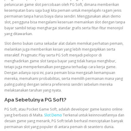
peluncuran game slot percobaan oleh PG Soft, dimana memberikan
kesempatan baru saja bagi kita pemain untuk menjelajahi ragam jenis
permainan tanpa harus biaya dana sendiri. Menggunakan akun demo
slot, pengguna bisa mengalami keseruan memainkan slot dengan tanpa
bayar sambil tetap menghargai standar grafis serta fitur-fitur menonjol
yang ditawarkan.
Slot demo bukan cuma sekadar alat dalam memikat perhatian pemain,
melainkan juga memberikan kesan yang lebih mengasyikkan serta
interaktif. Pragmatic Play serta PG Soft menjadi pelopor di
menghadirkan game slot tanpa bayar yang tidak hanya menghibur,
tetapi juga memperkenalkan pengguna terhadap cara kerja game.
Dengan adanya opsi ini, para pemain bisa mengasah kemampuan
mereka, memahami probabilitas, serta memilih permainan mana yang
paling paling dengan selera preferensi sendiri sebelum mereka
melaksanakan taruhan yang nyata.
Apa Sebetulnya PG Soft?
PG Soft, atau Pocket Game Soft, adalah developer game kasino online
yang berbasis di Malta.
Slot Demo
Terkenal untuk keinnovatifannya dan
desain game yang menarik, PG Soft telah berhasil menciptakan banyak
permainan slot yang populer di antara pemain di seantero dunia.