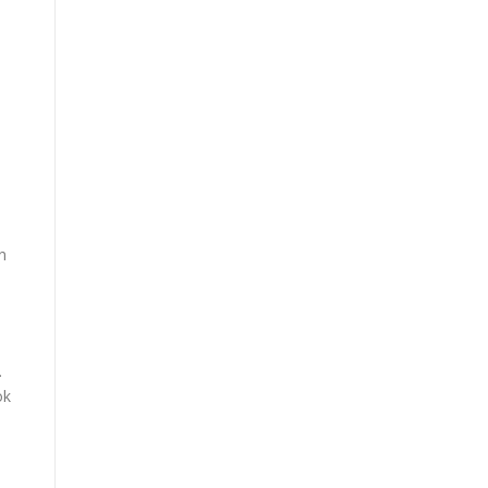
n
.
ok