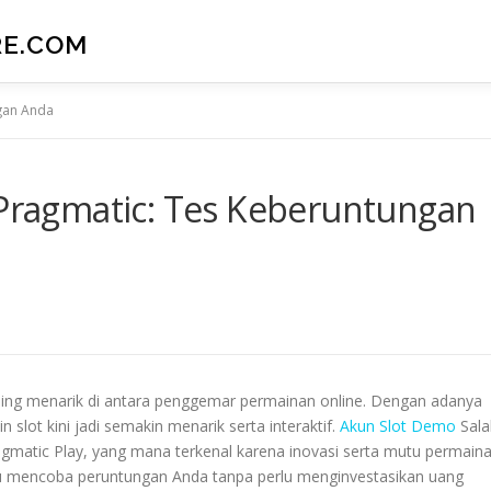
E.COM
ngan Anda
 Pragmatic: Tes Keberuntungan
paling menarik di antara penggemar permainan online. Dengan adanya
lot kini jadi semakin menarik serta interaktif.
Akun Slot Demo
Sala
ragmatic Play, yang mana terkenal karena inovasi serta mutu permain
au mencoba peruntungan Anda tanpa perlu menginvestasikan uang