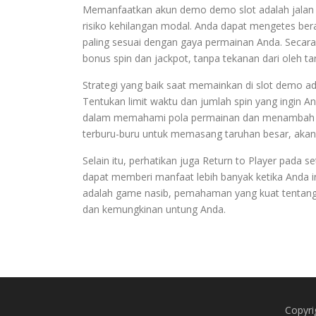
Memanfaatkan akun demo demo slot adalah jalan 
risiko kehilangan modal. Anda dapat mengetes be
paling sesuai dengan gaya permainan Anda. Secara g
bonus spin dan jackpot, tanpa tekanan dari oleh ta
Strategi yang baik saat memainkan di slot demo 
Tentukan limit waktu dan jumlah spin yang ingin A
dalam memahami pola permainan dan menambah pel
terburu-buru untuk memasang taruhan besar, akan t
Selain itu, perhatikan juga Return to Player pada s
dapat memberi manfaat lebih banyak ketika Anda
adalah game nasib, pemahaman yang kuat tentang
dan kemungkinan untung Anda.
Copyri