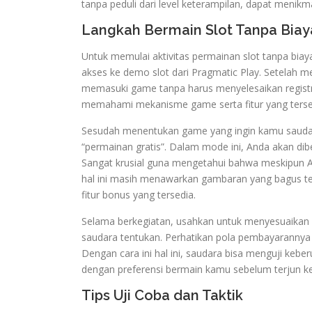
tanpa peduli dari level keterampilan, dapat menik
Langkah Bermain Slot Tanpa Biay
Untuk memulai aktivitas permainan slot tanpa bia
akses ke demo slot dari Pragmatic Play. Setelah 
memasuki game tanpa harus menyelesaikan registra
memahami mekanisme game serta fitur yang tersedi
Sesudah menentukan game yang ingin kamu sauda
“permainan gratis”. Dalam mode ini, Anda akan dib
Sangat krusial guna mengetahui bahwa meskipun
hal ini masih menawarkan gambaran yang bagus t
fitur bonus yang tersedia.
Selama berkegiatan, usahkan untuk menyesuaikan 
saudara tentukan. Perhatikan pola pembayarannya 
Dengan cara ini hal ini, saudara bisa menguji ke
dengan preferensi bermain kamu sebelum terjun ke
Tips Uji Coba dan Taktik