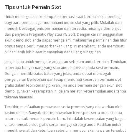
Tips untuk Pemain Slot
Untuk meningkatkan kesempatan berhasil saat bermain slot, penting
bagi para pemain agar memahami mesin slot yang pilih. Mulailah dari
meneliti berbagai jenis permainan dari tersedia, misalnya demo slot
dari penyedia Pragmatic Play atau PG Soft. Dengan cara menggunakan
akun demo slot, anda dapat mengalami mekanisme permainan dan fitur
bonus tanpa perlu mengorbankan uang. Ini membantu anda membuat
pilihan lebih lebih saat memainkan dana uang sungguhan.
Jangan lupa untuk mengatur anggaran sebelum anda bermain. Tentukan
seberapa banyak uang yang siap anda habiskan pada sesi bermain.
Dengan memiliki batas batas yang jelas, anda dapat mencegah
pengeluaran berlebihan dan tetap menikmati keseruan bermain slot
gratis dalam lebih tenang pikiran. Jika anda bermain dengan akun slot
demo, gunakan kesempatan ini dalam melatih keterampilan anda tanpa
tekanan finansial.
Terakhir, manfaatkan penawaran serta promosi yang ditawarkan oleh
kasino online. Banyak situs menawarkan free spins serta bonus tanpa
setoran untuk menarik pemain baru. Ini adalah kesempatan yang bagus
untuk mencoba slot gratis serta menguji strategi anda. Pastikan untuk
meneliti syarat dan ketentuan sebelum menggunakan tawaran tersebut