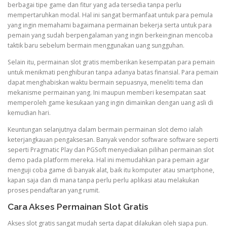
berbagai tipe game dan fitur yang ada tersedia tanpa perlu
mempertaruhkan modal. Hal ini sangat bermanfaat untuk para pemula
yang ingin memahami bagaimana permainan bekerja serta untuk para
pemain yang sudah berpengalaman yang ingin berkeinginan mencoba
taktik baru sebelum bermain menggunakan uang sungguhan.
Selain itu, permainan slot gratis memberikan kesempatan para pemain
untuk menikmati penghiburan tanpa adanya batas finansial. Para pemain
dapat menghabiskan waktu bermain sepuasnya, meneliti tema dan
mekanisme permainan yang. Ini maupun memberi kesempatan saat
memperoleh game kesukaan yang ingin dimainkan dengan uang asli di
kemudian hari.
Keuntungan selanjutnya dalam bermain permainan slot demo ialah
keterjangkauan pengaksesan. Banyak vendor software software seperti
seperti Pragmatic Play dan PGSoft menyediakan pilihan permainan slot
demo pada platform mereka. Hal ini memudahkan para pemain agar
menguji coba game di banyak alat, baik itu komputer atau smartphone,
kapan saja dan di mana tanpa perlu perlu aplikasi atau melakukan
proses pendaftaran yang rumit.
Cara Akses Permainan Slot Gratis
Akses slot gratis sangat mudah serta dapat dilakukan oleh siapa pun.