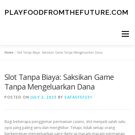
Skip
to
PLAYFOODFROMTHEFUTURE.COM
content
Menu
Home
»
Slot Tanpa Biaya: Saksikan Game Tanpa Mengeluarkan Dana
Slot Tanpa Biaya: Saksikan Game
Tanpa Mengeluarkan Dana
POSTED ON
JULY 3, 2025
BY
SAFASFSF231
Bagi beberapa penggemar permainan casino, slot menjadi salah satu
opsi yang paling seru dan menghibur. Tetapi, tidak setiap orang
berkeinginan mengeluarkan uang demi uji macam-macam permainan