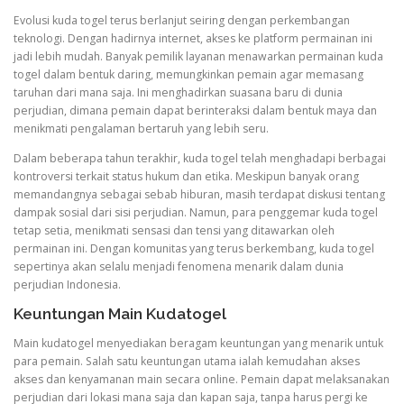
Evolusi kuda togel terus berlanjut seiring dengan perkembangan
teknologi. Dengan hadirnya internet, akses ke platform permainan ini
jadi lebih mudah. Banyak pemilik layanan menawarkan permainan kuda
togel dalam bentuk daring, memungkinkan pemain agar memasang
taruhan dari mana saja. Ini menghadirkan suasana baru di dunia
perjudian, dimana pemain dapat berinteraksi dalam bentuk maya dan
menikmati pengalaman bertaruh yang lebih seru.
Dalam beberapa tahun terakhir, kuda togel telah menghadapi berbagai
kontroversi terkait status hukum dan etika. Meskipun banyak orang
memandangnya sebagai sebab hiburan, masih terdapat diskusi tentang
dampak sosial dari sisi perjudian. Namun, para penggemar kuda togel
tetap setia, menikmati sensasi dan tensi yang ditawarkan oleh
permainan ini. Dengan komunitas yang terus berkembang, kuda togel
sepertinya akan selalu menjadi fenomena menarik dalam dunia
perjudian Indonesia.
Keuntungan Main Kudatogel
Main kudatogel menyediakan beragam keuntungan yang menarik untuk
para pemain. Salah satu keuntungan utama ialah kemudahan akses
akses dan kenyamanan main secara online. Pemain dapat melaksanakan
perjudian dari lokasi mana saja dan kapan saja, tanpa harus pergi ke