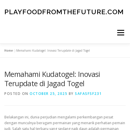
Skip
to
PLAYFOODFROMTHEFUTURE.COM
content
Menu
Home
»
Memahami Kudatogel: Inovasi Terupdate di Jagad Togel
Memahami Kudatogel: Inovasi
Terupdate di Jagad Togel
POSTED ON
OCTOBER 25, 2025
BY
SAFASFSF231
Belakangan ini, dunia perjudian mengalami perkembangan pesat
dengan munculnya beragam permainan yang menarik perhatian pemain
judi. Salah satu hal terbaru yang sedang naik daun adalah permainan