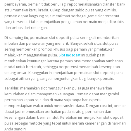
pembayaran, pemain tidak perlu lagi repot melaksanakan transfer bank
atau memakai kartu kredit. Cukup dengan saldo pulsa yang dimiliki,
pemain dapat langsung saja menikmati berbagai game slot tersebut
yang tersedia. Hal ini menjadikan pengalaman bermain menjadi praktis
dan bebas dari rintangan.
Di samping itu, permainan slot deposit pulsa seringkali memberikan
imbalan dan penawaran yang menarik. Banyak sekali situs slot pulsa
sering memberikan promosi khusus bagi pemain yang melakukan
melakukan menggunakan pulsa.
Slot Indsosat
Ini sudah pasti
memberikan keuntungan karena pemain bisa mendapatkan tambahan
modal untuk bertaruh, sehingga berpotensi menambah kesempatan
untung besar. Keunggulan ini menjadikan permainan slot deposit pulsa
sebagai pilihan yang sangat menguntungkan bagi banyak pemain.
Terakhir, memainkan slot menggunakan pulsa juga menawarkan
kemudahan dalam manajemen keuangan. Pemain dapat mengambil
permainan kapan saja dan di mana saja tanpa harus perlu
mempersiapkan waktu untuk mentransfer dana. Dengan cara ini, pemain
dapat jadi memusatkan perhatian pada strategi permainan dan
kesenangan dalam bermain slot. Kelebihan ini menjadikan slot deposit
pulsa sebagai metode yang tepat untuk meraih kemenangan di hari-hari
Anda sendiri.