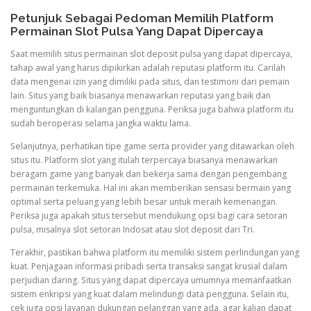
Petunjuk Sebagai Pedoman Memilih Platform
Permainan Slot Pulsa Yang Dapat Dipercaya
Saat memilih situs permainan slot deposit pulsa yang dapat dipercaya,
tahap awal yang harus dipikirkan adalah reputasi platform itu. Carilah
data mengenai izin yang dimiliki pada situs, dan testimoni dari pemain
lain. Situs yang baik biasanya menawarkan reputasi yang baik dan
menguntungkan di kalangan pengguna. Periksa juga bahwa platform itu
sudah beroperasi selama jangka waktu lama.
Selanjutnya, perhatikan tipe game serta provider yang ditawarkan oleh
situs itu. Platform slot yang itulah terpercaya biasanya menawarkan
beragam game yang banyak dan bekerja sama dengan pengembang
permainan terkemuka. Hal ini akan memberikan sensasi bermain yang
optimal serta peluang yang lebih besar untuk meraih kemenangan.
Periksa juga apakah situs tersebut mendukung opsi bagi cara setoran
pulsa, misalnya slot setoran Indosat atau slot deposit dari Tri.
Terakhir, pastikan bahwa platform itu memiliki sistem perlindungan yang
kuat. Penjagaan informasi pribadi serta transaksi sangat krusial dalam
perjudian daring. Situs yang dapat dipercaya umumnya memanfaatkan
sistem enkripsi yang kuat dalam melindungi data pengguna. Selain itu,
cek juga opsi layanan dukungan pelanggan yang ada, agar kalian dapat