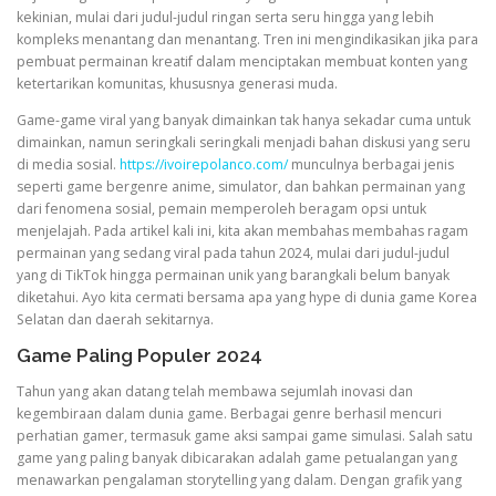
kekinian, mulai dari judul-judul ringan serta seru hingga yang lebih
kompleks menantang dan menantang. Tren ini mengindikasikan jika para
pembuat permainan kreatif dalam menciptakan membuat konten yang
ketertarikan komunitas, khususnya generasi muda.
Game-game viral yang banyak dimainkan tak hanya sekadar cuma untuk
dimainkan, namun seringkali seringkali menjadi bahan diskusi yang seru
di media sosial.
https://ivoirepolanco.com/
munculnya berbagai jenis
seperti game bergenre anime, simulator, dan bahkan permainan yang
dari fenomena sosial, pemain memperoleh beragam opsi untuk
menjelajah. Pada artikel kali ini, kita akan membahas membahas ragam
permainan yang sedang viral pada tahun 2024, mulai dari judul-judul
yang di TikTok hingga permainan unik yang barangkali belum banyak
diketahui. Ayo kita cermati bersama apa yang hype di dunia game Korea
Selatan dan daerah sekitarnya.
Game Paling Populer 2024
Tahun yang akan datang telah membawa sejumlah inovasi dan
kegembiraan dalam dunia game. Berbagai genre berhasil mencuri
perhatian gamer, termasuk game aksi sampai game simulasi. Salah satu
game yang paling banyak dibicarakan adalah game petualangan yang
menawarkan pengalaman storytelling yang dalam. Dengan grafik yang