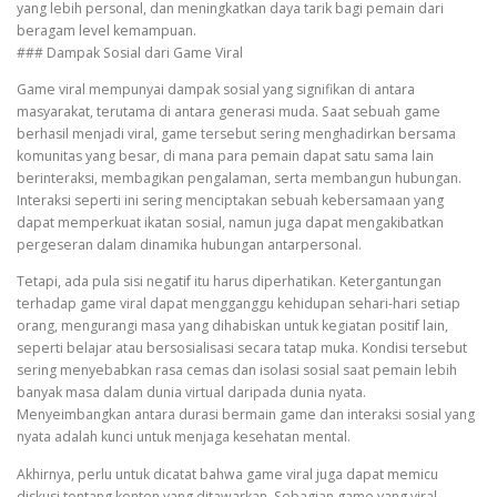
yang lebih personal, dan meningkatkan daya tarik bagi pemain dari
beragam level kemampuan.
### Dampak Sosial dari Game Viral
Game viral mempunyai dampak sosial yang signifikan di antara
masyarakat, terutama di antara generasi muda. Saat sebuah game
berhasil menjadi viral, game tersebut sering menghadirkan bersama
komunitas yang besar, di mana para pemain dapat satu sama lain
berinteraksi, membagikan pengalaman, serta membangun hubungan.
Interaksi seperti ini sering menciptakan sebuah kebersamaan yang
dapat memperkuat ikatan sosial, namun juga dapat mengakibatkan
pergeseran dalam dinamika hubungan antarpersonal.
Tetapi, ada pula sisi negatif itu harus diperhatikan. Ketergantungan
terhadap game viral dapat mengganggu kehidupan sehari-hari setiap
orang, mengurangi masa yang dihabiskan untuk kegiatan positif lain,
seperti belajar atau bersosialisasi secara tatap muka. Kondisi tersebut
sering menyebabkan rasa cemas dan isolasi sosial saat pemain lebih
banyak masa dalam dunia virtual daripada dunia nyata.
Menyeimbangkan antara durasi bermain game dan interaksi sosial yang
nyata adalah kunci untuk menjaga kesehatan mental.
Akhirnya, perlu untuk dicatat bahwa game viral juga dapat memicu
diskusi tentang konten yang ditawarkan. Sebagian game yang viral