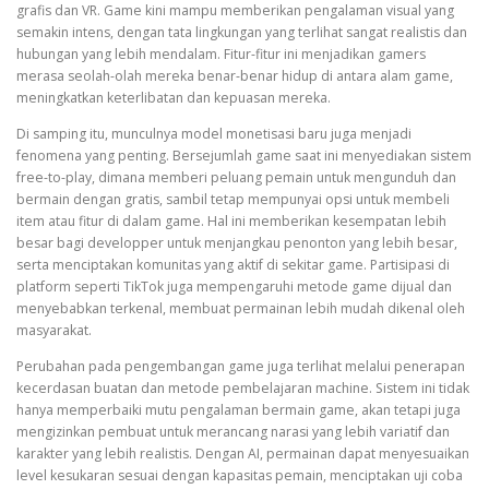
grafis dan VR. Game kini mampu memberikan pengalaman visual yang
semakin intens, dengan tata lingkungan yang terlihat sangat realistis dan
hubungan yang lebih mendalam. Fitur-fitur ini menjadikan gamers
merasa seolah-olah mereka benar-benar hidup di antara alam game,
meningkatkan keterlibatan dan kepuasan mereka.
Di samping itu, munculnya model monetisasi baru juga menjadi
fenomena yang penting. Bersejumlah game saat ini menyediakan sistem
free-to-play, dimana memberi peluang pemain untuk mengunduh dan
bermain dengan gratis, sambil tetap mempunyai opsi untuk membeli
item atau fitur di dalam game. Hal ini memberikan kesempatan lebih
besar bagi developper untuk menjangkau penonton yang lebih besar,
serta menciptakan komunitas yang aktif di sekitar game. Partisipasi di
platform seperti TikTok juga mempengaruhi metode game dijual dan
menyebabkan terkenal, membuat permainan lebih mudah dikenal oleh
masyarakat.
Perubahan pada pengembangan game juga terlihat melalui penerapan
kecerdasan buatan dan metode pembelajaran machine. Sistem ini tidak
hanya memperbaiki mutu pengalaman bermain game, akan tetapi juga
mengizinkan pembuat untuk merancang narasi yang lebih variatif dan
karakter yang lebih realistis. Dengan AI, permainan dapat menyesuaikan
level kesukaran sesuai dengan kapasitas pemain, menciptakan uji coba