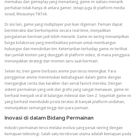
memukau dan gameplay yang menantang, game ini sukses menarik
perhatian tidak hanya di antara gamer, tetapi juga di platform media
sosial, khususnya TikTok.
Di sisi lain, game yang multiplayer pun kian digemari. Pemain dapat
berinteraksi dan berkompetisi secara real-time, menjadikan
pengalaman bermain jadi lebih menarik. Game ini sering menampilkan
fungsi kolaborasi yang memfasilitasi pemain untuk membangun
hubungan dan mendirikan tim. Ketertarikan terhadap game ini terlihat
dari jumlah konten yang diunggah di platform video, di mana pengguna
menunjukkan strategi dan momen seru saat bermain.
Selain itu, tren game berbasis anime pun terus meningkat. Para
penggemar anime menemukan kebahagiaan dalam game dengan
mengangkat cerita dan karakter dari serial favorit mereka. Dengan
sistem permainan yang unik dan grafis yang sangat menawan, game ini
berhasil menjadi viral di kalangan milenial dan Gen Z. Sejumlah game ini
yang berhasil menduduki posisi teratas di banyak platform unduhan,
menunjukkan semangat tinggi dari para pemain.
Inovasi di dalam Bidang Permainan
Industri permainan terus melalui evolusi yang pesat seiring dengan
kemajuan teknologi. Salah satu terobosan utama adalah kemajuan pada