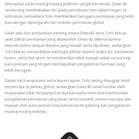
diterapkan pada masing-masing platform sangat bervariasi. Dewi 4D
cenderung memfokuskan diri pada permainan lotto dalam negeri di
Indonesia, sementara Toto memberikan beragam permainan yang lebih
luas dengan dipengaruhi dari industri permainan global.
Salah satu dari perbedaan penting antara Dewi4D serta Toto Macau
ialah pilihan permainan yang ditawarkan. Dewi 4D dikenal karena
metode lotere empat dimensi yang mudah serta dipahami, sedangkan
Toto Macau menyediakan berbagai pilihan seperti angka jitu, permainan
kasino, serta bet sport. Ini memberikan lebih banyak sekali variasi bagi
para pemain yang tengah mendapatkan pengalaman bermain yang
lebih beragam.
Dalam hal transparansi serta kepercayaan, Toto sering dianggap lebih
terpercaya di pentas global, sedangkan Dewi 4D amat familiar oleh
masyarakat lokal. Keduanya berdua berusaha mencoba memberikan
pengalaman permainan yang aman serta menarik, namun reputasi dan
tinjauan oleh para pemain bisa bervariasi tergantung dari pengalaman
masing-masing individu.