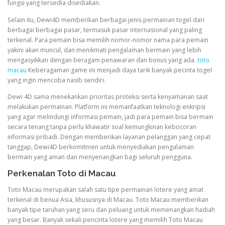
fungsi yang tersedia disediakan.
Selain itu, Dewi4D memberikan berbagai jenis permainan togel dari
berbagai berbagai pasar, termasuk pasar internasional yang paling
terkenal. Para pemain bisa memilih nomor-nomor nama para pemain
yakini akan muncul, dan menikmati pengalaman bermain yang lebih
mengasyikkan dengan beragam penawaran dan bonus yang ada.
toto
macau
Keberagaman game ini menjadi daya tarik banyak pecinta togel
yang ingin mencoba nasib sendiri.
Dewi 4D sama menekankan prioritas proteksi serta kenyamanan saat
melakukan permainan. Platform ini memanfaatkan teknologi enkripsi
yang agar melindungi informasi pemain, jadi para pemain bisa bermain
secara tenang tanpa perlu khawatir soal kemungkinan kebocoran
informasi pribadi. Dengan memberikan layanan pelanggan yang cepat
tanggap, Dewi4D berkomitmen untuk menyediakan pengalaman
bermain yang aman dan menyenangkan bagi seluruh pengguna.
Perkenalan Toto di Macau
Toto Macau merupakan salah satu tipe permainan lotere yang amat
terkenal di benua Asia, khususnya di Macau. Toto Macau memberikan
banyak tipe taruhan yang seru dan peluang untuk memenangkan hadiah
yang besar. Banyak sekali pencinta lotere yang memilih Toto Macau