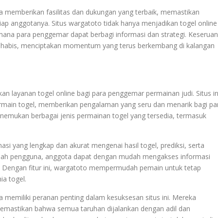
a memberikan fasilitas dan dukungan yang terbaik, memastikan
p anggotanya. Situs wargatoto tidak hanya menjadikan togel online
 mana para penggemar dapat berbagi informasi dan strategi. Keseruan
ah habis, menciptakan momentum yang terus berkembang di kalangan
 layanan togel online bagi para penggemar permainan judi. Situs in
bermain togel, memberikan pengalaman yang seru dan menarik bagi pa
emukan berbagai jenis permainan togel yang tersedia, termasuk
si yang lengkap dan akurat mengenai hasil togel, prediksi, serta
ramah pengguna, anggota dapat dengan mudah mengakses informasi
. Dengan fitur ini, wargatoto mempermudah pemain untuk tetap
a togel.
 memiliki peranan penting dalam kesuksesan situs ini. Mereka
emastikan bahwa semua taruhan dijalankan dengan adil dan