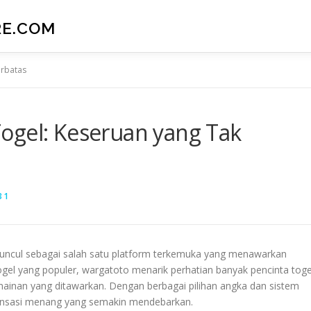
E.COM
erbatas
ogel: Keseruan yang Tak
31
uncul sebagai salah satu platform terkemuka yang menawarkan
togel yang populer, wargatoto menarik perhatian banyak pencinta toge
inan yang ditawarkan. Dengan berbagai pilihan angka dan sistem
ensasi menang yang semakin mendebarkan.