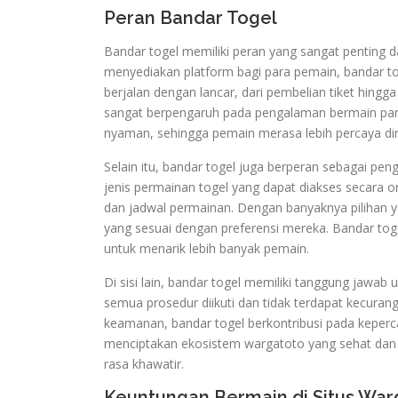
Peran Bandar Togel
Bandar togel memiliki peran yang sangat penting 
menyediakan platform bagi para pemain, bandar 
berjalan dengan lancar, dari pembelian tiket hingg
sangat berpengaruh pada pengalaman bermain par
nyaman, sehingga pemain merasa lebih percaya di
Selain itu, bandar togel juga berperan sebagai p
jenis permainan togel yang dapat diakses secara o
dan jadwal permainan. Dengan banyaknya pilihan
yang sesuai dengan preferensi mereka. Bandar to
untuk menarik lebih banyak pemain.
Di sisi lain, bandar togel memiliki tanggung jaw
semua prosedur diikuti dan tidak terdapat kecura
keamanan, bandar togel berkontribusi pada keperca
menciptakan ekosistem wargatoto yang sehat dan 
rasa khawatir.
Keuntungan Bermain di Situs War