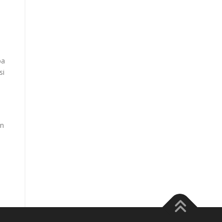
ba
si
an