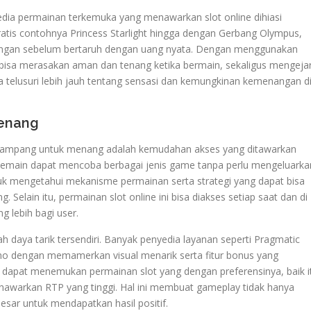
ia permainan terkemuka yang menawarkan slot online dihiasi
ratis contohnya Princess Starlight hingga dengan Gerbang Olympus,
tungan sebelum bertaruh dengan uang nyata. Dengan menggunakan
n bisa merasakan aman dan tenang ketika bermain, sekaligus mengeja
a telusuri lebih jauh tentang sensasi dan kemungkinan kemenangan d
Menang
g gampang untuk menang adalah kemudahan akses yang ditawarkan
pemain dapat mencoba berbagai jenis game tanpa perlu mengeluarka
uk mengetahui mekanisme permainan serta strategi yang dapat bisa
elain itu, permainan slot online ini bisa diakses setiap saat dan di
 lebih bagi user.
daya tarik tersendiri. Banyak penyedia layanan seperti Pragmatic
o dengan memamerkan visual menarik serta fitur bonus yang
 dapat menemukan permainan slot yang dengan preferensinya, baik i
menawarkan RTP yang tinggi. Hal ini membuat gameplay tidak hanya
esar untuk mendapatkan hasil positif.