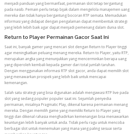
menjadi panduan yang bermanfaat, permainan slot tetap tergantung
pada nasib. Pemain perlu tetap bijak dalam mengelola manajemen uang
mereka dan tidak hanya bergantung bocoran RTP semata. Memadukan
informasi yang didapat dengan pengalaman dapat membentuk strategi
yang lebih lebih baik agar dapat menjadi pemenang dalam dunia slot.
Return to Player Permainan Gacor Saat Ini
Saat ini, banyak gamer yang mencari slot dengan Return to Player tinggi
agar meningkatkan peluang menang mereka. Return to Player, yaitu RTP,
merupakan angka yang menunjukkan yang mencerminkan berapa uang
yang diperoleh kembali kepada gamer dari total jumlah taruhan.
Dengan menggunakan informasi RTP slot gacor, anda dapat memilih slot
yang menawarkan prospek yang lebih baik untuk mencapai
kemenangan.
Salah satu strategi yang bisa digunakan adalah mengawasi RTP live pada
slot yang sedang populer populer saat ini. Sejumlah penyedia
permainan, misalnya Pragmatic Play, dikenal karena permainan menang
mereka. Dengan memilih game yang memiliki Return to Player yang
tinggi dan dikenal rahasia menghadirkan kemenangan bisa menawarkan
keuntungan lebih banyak untuk anda. Tidak perlu ragu untuk mencoba
berbagai slot untuk menemukan yang mana yang paling sesuai serta