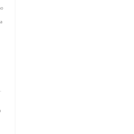
ao
ta
.
n