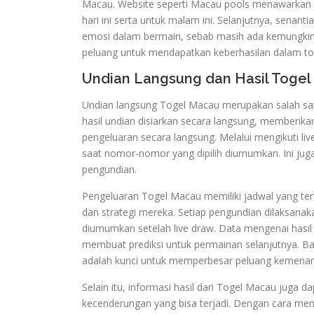
Macau. Website seperti Macau pools menawarkan i
hari ini serta untuk malam ini. Selanjutnya, senan
emosi dalam bermain, sebab masih ada kemungkinan
peluang untuk mendapatkan keberhasilan dalam tog
Undian Langsung dan Hasil Toge
Undian langsung Togel Macau merupakan salah satu
hasil undian disiarkan secara langsung, memberik
pengeluaran secara langsung. Melalui mengikuti 
saat nomor-nomor yang dipilih diumumkan. Ini ju
pengundian.
Pengeluaran Togel Macau memiliki jadwal yang t
dan strategi mereka. Setiap pengundian dilaksana
diumumkan setelah live draw. Data mengenai hasil
membuat prediksi untuk permainan selanjutnya. B
adalah kunci untuk memperbesar peluang kemena
Selain itu, informasi hasil dari Togel Macau juga 
kecenderungan yang bisa terjadi. Dengan cara men