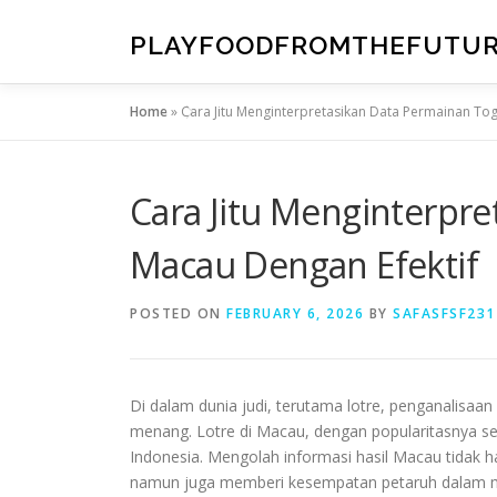
Skip
to
PLAYFOODFROMTHEFUTUR
content
Home
»
Cara Jitu Menginterpretasikan Data Permainan Tog
Cara Jitu Menginterpre
Macau Dengan Efektif
POSTED ON
FEBRUARY 6, 2026
BY
SAFASFSF231
Di dalam dunia judi, terutama lotre, penganalisa
menang. Lotre di Macau, dengan popularitasnya s
Indonesia. Mengolah informasi hasil Macau tidak 
namun juga memberi kesempatan petaruh dalam me