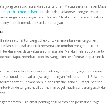
ta yang tersedia, mulai dari data taruhan Macau serta ramalan Mac
alam.
prediksi macau hari ini
Diskusi dan kolaborasi dengan rekan
lam menganalisa pengeluaran Macao. Melalui membagikan kisah ser
g dirinya untuk mendapatkan kemenangan.
au
adi salah satu faktor yang cukup untuk menambah kemungkinan
jumlah cara analisis untuk meramalkan nombor yang muncul. Di
 berdasarkan data keluaran di masa lalu. Melalui melihat pola serta
emain dapat membuat prediksi yang lebih terinformasi tepat untuk
menentukan nombor berdasarkan gabungan nombor yang sering muncul
tkan untuk mencari angka-angka dengan frekuensi tinggi. Selain itu,
goritma tertentu dalam menunjang ramalan sendiri. Tetapi, penting
emberikan dukungan, hasil permainan togel masih cenderung acak da
nan.
yang terpercaya juga amat penting bagi permainan permainan togel