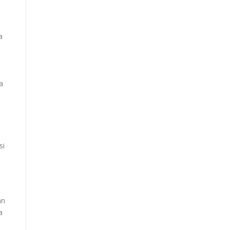
a
a
si
an
a