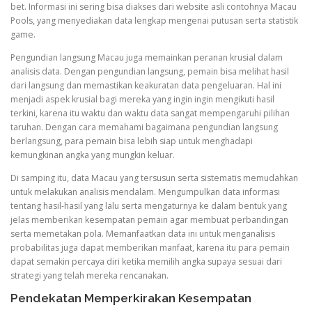
bet. Informasi ini sering bisa diakses dari website asli contohnya Macau
Pools, yang menyediakan data lengkap mengenai putusan serta statistik
game.
Pengundian langsung Macau juga memainkan peranan krusial dalam
analisis data. Dengan pengundian langsung, pemain bisa melihat hasil
dari langsung dan memastikan keakuratan data pengeluaran. Hal ini
menjadi aspek krusial bagi mereka yang ingin ingin mengikuti hasil
terkini, karena itu waktu dan waktu data sangat mempengaruhi pilihan
taruhan. Dengan cara memahami bagaimana pengundian langsung
berlangsung, para pemain bisa lebih siap untuk menghadapi
kemungkinan angka yang mungkin keluar.
Di samping itu, data Macau yang tersusun serta sistematis memudahkan
untuk melakukan analisis mendalam. Mengumpulkan data informasi
tentang hasil-hasil yang lalu serta mengaturnya ke dalam bentuk yang
jelas memberikan kesempatan pemain agar membuat perbandingan
serta memetakan pola. Memanfaatkan data ini untuk menganalisis
probabilitas juga dapat memberikan manfaat, karena itu para pemain
dapat semakin percaya diri ketika memilih angka supaya sesuai dari
strategi yang telah mereka rencanakan.
Pendekatan Memperkirakan Kesempatan