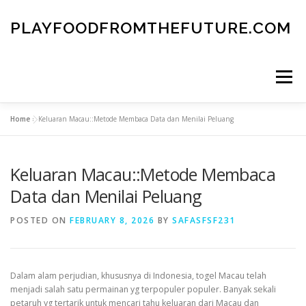
Skip
to
PLAYFOODFROMTHEFUTURE.COM
content
Menu
Home
»
Keluaran Macau::Metode Membaca Data dan Menilai Peluang
Keluaran Macau::Metode Membaca
Data dan Menilai Peluang
POSTED ON
FEBRUARY 8, 2026
BY
SAFASFSF231
Dalam alam perjudian, khususnya di Indonesia, togel Macau telah
menjadi salah satu permainan yg terpopuler populer. Banyak sekali
petaruh yg tertarik untuk mencari tahu keluaran dari Macau dan