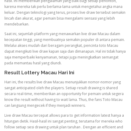
hasil. Ini memberikan pengalaman yang baik bagi setiap penonton,
karena mereka tak perlu berlama-lama untuk mengetahui angka mana
keluar. Dengan teknologi yang terus, proses live draw tersebut semakin
lincah dan akurat, agar pemain bisa mengalami sensasi yang lebih
mendebarkan.
Saat ini, sejumlah platform yang menawarkan live draw Macau dalam
kecepatan tinggi, yang membuatnya semakin populer di antara pemain.
Melalui akses mudah dari beragam perangkat, pencinta toto Macau
dapat mengikuti live draw kapan saja dan dimanapun. Hal ini tidak hanya
saja memperbaiki kenyamanan, tetapi juga meningkatkan semangat
pada memantau hasil yang diundi.
Result Lottery Macau Hari Ini
Hari ini, the results live draw Macau menunjukkan nomor-nomor yang
sangat anticipated oleh the players. Setiap result drawing is shared
secara real-time, memberikan an opportunity for pemain untuk segera
know the result without having to wait lama. Thus, the fans Toto Macau
can langsung mengecek if they menjadi winners.
Live draw Macau tercepat allows para to get information latest hanya a
hitungan detik. Hasil-hasil ini sangat penting, terutama for mereka who
follow setiap sesi drawing untuk plan taruhan . Dengan an efficient and