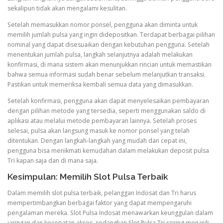
sekalipun tidak akan mengalami kesulitan.
Setelah memasukkan nomor ponsel, pengguna akan diminta untuk
memilih jumlah pulsa yang ingin didepositkan. Terdapat berbagai pilihan
nominal yang dapat disesuaikan dengan kebutuhan pengguna. Setelah
menentukan jumlah pulsa, langkah selanjutnya adalah melakukan
konfirmasi, di mana sistem akan menunjukkan rincian untuk memastikan
bahwa semua informasi sudah benar sebelum melanjutkan transaksi.
Pastikan untuk memeriksa kembali semua data yang dimasukkan.
Setelah konfirmasi, pengguna akan dapat menyelesaikan pembayaran
dengan pilihan metode yang tersedia, seperti menggunakan saldo di
aplikasi atau melalui metode pembayaran lainnya. Setelah proses
selesai, pulsa akan langsung masuk ke nomor ponsel yang telah
ditentukan. Dengan langkah-langkah yang mudah dan cepat ini,
pengguna bisa menikmati kemudahan dalam melakukan deposit pulsa
Tri kapan saja dan di mana saja.
Kesimpulan: Memilih Slot Pulsa Terbaik
Dalam memilih slot pulsa terbaik, pelanggan Indosat dan Tri harus
mempertimbangkan berbagai faktor yang dapat mempengaruhi
pengalaman mereka. Slot Pulsa Indosat menawarkan keunggulan dalam
jaringan dan kecepatan akses, sedangkan Slot Pulsa Tri sering menarik