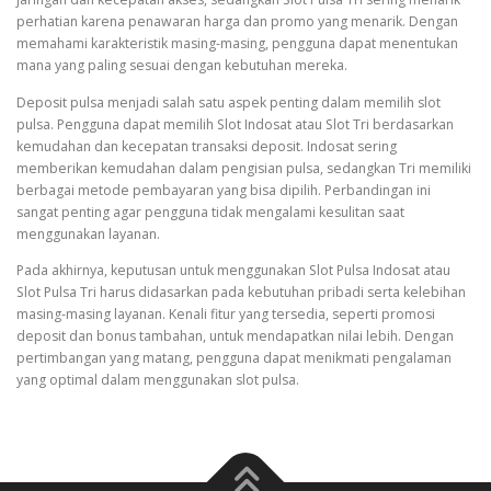
perhatian karena penawaran harga dan promo yang menarik. Dengan
memahami karakteristik masing-masing, pengguna dapat menentukan
mana yang paling sesuai dengan kebutuhan mereka.
Deposit pulsa menjadi salah satu aspek penting dalam memilih slot
pulsa. Pengguna dapat memilih Slot Indosat atau Slot Tri berdasarkan
kemudahan dan kecepatan transaksi deposit. Indosat sering
memberikan kemudahan dalam pengisian pulsa, sedangkan Tri memiliki
berbagai metode pembayaran yang bisa dipilih. Perbandingan ini
sangat penting agar pengguna tidak mengalami kesulitan saat
menggunakan layanan.
Pada akhirnya, keputusan untuk menggunakan Slot Pulsa Indosat atau
Slot Pulsa Tri harus didasarkan pada kebutuhan pribadi serta kelebihan
masing-masing layanan. Kenali fitur yang tersedia, seperti promosi
deposit dan bonus tambahan, untuk mendapatkan nilai lebih. Dengan
pertimbangan yang matang, pengguna dapat menikmati pengalaman
yang optimal dalam menggunakan slot pulsa.