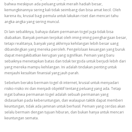
bahwa meskipun ada peluang untuk meraih hadiah besar,
kemungkinannya sering kali tidak seimbang dan bisa amat kecil. Oleh
karena itu, krusial bagi pemula untuk lakukan riset dan mencari tahu
angka-angka yang sering muncul.
Di lain sebaliknya, bahaya dalam permainan togel juga tidak bisa
diabaikan. Banyak pemain terpikat oleh iming-iming penghargaan besar,
tetapi realitanya, banyak yang akhirnya kehilangan lebih besar uang
dibandingkan yang mereka peroleh. Pengelolaan keuangan yang buruk
dapat mengakibatkan kerugian yang signifikan. Pemain yang baru
sebaiknya menetapkan batas dan tidak tergoda untuk berjudi lebih dari
yang mereka mampu kehilangan. Ini adalah tindakan penting untuk
menjauhi kesulitan finansial yang jauh parah.
Sebelum beraksi bermain togel di internet, krusial untuk menyadari
risiko-risiko ini dan menjadi objektif tentang peluang yang ada. Tetap
ingat bahwa permainan togel adalah sebuah permainan yang
didasarkan pada keberuntungan, dan walaupun taktik dapat memberi
keuntungan, tidak ada jaminan untuk berhasil. Pemain yang cerdas akan
selalu bermain dengan tujuan hiburan, dan bukan hanya untuk mencari
keuntungan semata.