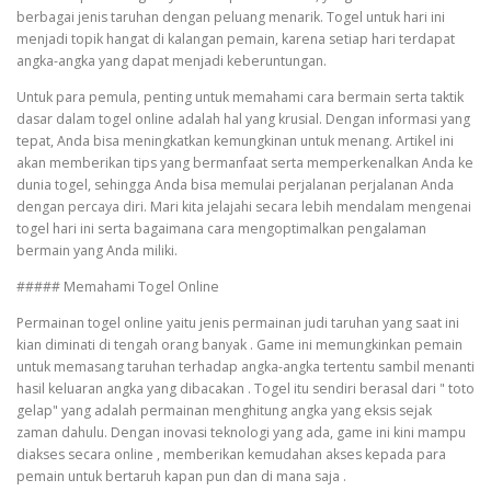
berbagai jenis taruhan dengan peluang menarik. Togel untuk hari ini
menjadi topik hangat di kalangan pemain, karena setiap hari terdapat
angka-angka yang dapat menjadi keberuntungan.
Untuk para pemula, penting untuk memahami cara bermain serta taktik
dasar dalam togel online adalah hal yang krusial. Dengan informasi yang
tepat, Anda bisa meningkatkan kemungkinan untuk menang. Artikel ini
akan memberikan tips yang bermanfaat serta memperkenalkan Anda ke
dunia togel, sehingga Anda bisa memulai perjalanan perjalanan Anda
dengan percaya diri. Mari kita jelajahi secara lebih mendalam mengenai
togel hari ini serta bagaimana cara mengoptimalkan pengalaman
bermain yang Anda miliki.
##### Memahami Togel Online
Permainan togel online yaitu jenis permainan judi taruhan yang saat ini
kian diminati di tengah orang banyak . Game ini memungkinkan pemain
untuk memasang taruhan terhadap angka-angka tertentu sambil menanti
hasil keluaran angka yang dibacakan . Togel itu sendiri berasal dari " toto
gelap" yang adalah permainan menghitung angka yang eksis sejak
zaman dahulu. Dengan inovasi teknologi yang ada, game ini kini mampu
diakses secara online , memberikan kemudahan akses kepada para
pemain untuk bertaruh kapan pun dan di mana saja .