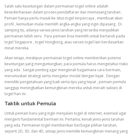
Salah satu keuntungan dalam permainan togel online adalah
kesederhanaan dalam proses pendaftaran dan memasang taruhan .
Pemain hanya perlu masuk ke situs togel terpercaya , membuat akun
profil , kemudian mulai memilih angka-angka yang ingin dipasang . Di
samping itu, adanya variasi jenis taruhan yang tersedia menjadikan
permainan lebih seru . Para pemain bisa memilih untuk bertaruh pada
togel Singapore , togel Hongkong, atau variasi togel lain berdasarkan
minat mereka.
Akan tetapi, meskipun permainan togel online memberikan potensi
keuntungan yang menguntungkan, para pemula harus mengetahui risiko
yang ada . Sangat penting agar mengenali bagaimana cara bermain,
merumuskan strategi serta mengatur modal dengan bijak . Dengan
memiliki pengetahuan yang baik serta tips yang tepat , pemain pemula
sanggup meningkatkan kemungkinan mereka untuk meraih sukses di
togel hari ini .
Taktik untuk Pemula
Untuk pemain baru yang ingin menjalani togel di internet, esensial agar
mengerti fundamental bermain ini. Pertama, kenali jenis-jenis taruhan
yang ada. Permainan togel memberikan berbagai pilihan taruhan,
seperti 2D, 3D, dan 4D, setiap jenis memiliki kemungkinan menang yang