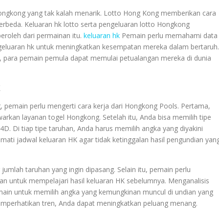
o Hongkong yang tak kalah menarik. Lotto Hong Kong memberikan cara
rbeda. Keluaran hk lotto serta pengeluaran lotto Hongkong
eroleh dari permainan itu.
keluaran hk
Pemain perlu memahami data
eluaran hk untuk meningkatkan kesempatan mereka dalam bertaruh.
para pemain pemula dapat memulai petualangan mereka di dunia
k
pemain perlu mengerti cara kerja dari Hongkong Pools. Pertama,
warkan layanan togel Hongkong. Setelah itu, Anda bisa memilih tipe
D. Di tiap tipe taruhan, Anda harus memilih angka yang diyakini
ti jadwal keluaran HK agar tidak ketinggalan hasil pengundian yan
mlah taruhan yang ingin dipasang. Selain itu, pemain perlu
 untuk mempelajari hasil keluaran HK sebelumnya. Menganalisis
ain untuk memilih angka yang kemungkinan muncul di undian yang
mperhatikan tren, Anda dapat meningkatkan peluang menang.