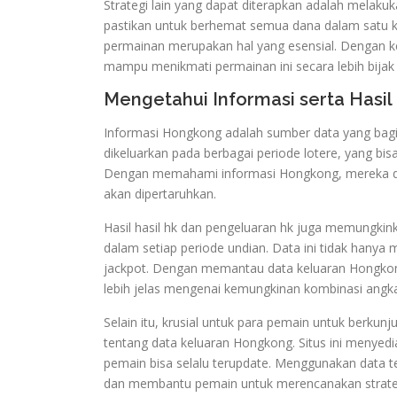
Strategi lain yang dapat diterapkan adalah melak
pastikan untuk berhemat semua dana dalam satu k
permainan merupakan hal yang esensial. Dengan 
mampu menikmati permainan ini secara lebih bijak
Mengetahui Informasi serta Hasi
Informasi Hongkong adalah sumber data yang bagi
dikeluarkan pada berbagai periode lotere, yang 
Dengan memahami informasi Hongkong, mereka da
akan dipertaruhkan.
Hasil hasil hk dan pengeluaran hk juga memungk
dalam setiap periode undian. Data ini tidak han
jackpot. Dengan memantau data keluaran Hongkon
lebih jelas mengenai kemungkinan kombinasi angka
Selain itu, krusial untuk para pemain untuk berku
tentang data keluaran Hongkong. Situs ini menyedi
pemain bisa selalu terupdate. Menggunakan data 
dan membantu pemain untuk merencanakan strate