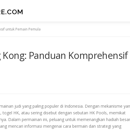
E.COM
sif untuk Pemain Pemula
 Kong: Panduan Komprehensif
rmainan judi yang paling populer di Indonesia. Dengan mekanisme ya
n, togel HK, atau sering disebut dengan sebutan HK Pools, memikat
ya. Dalam permainan ini, peluang untuk memenangkan hadiah besa
ang mencari informasi mengenai cara bermain dan strategi yang