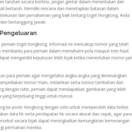
ukan taruhan secara kontinu. Jangan gentar dalam menentukan dan
ali bertaruh. Memiliki rencana dan menetapkan batasan dalam
ketekunan dan pemahaman yang baik tentang togel Hongkong, Anda
 dan bertanggung jawab.
l Pengeluaran
 pemain togel hongkong. Informasi ini mencakup nomor yang telah
bisa membantu para pemain dalam memahami pola maupun tren hasil.
pat mengambil keputusan lebih bijak ketika menentukan nomor ya
inkan para pemain agar mengetahui angka-angka yang dimenangkan
ya menyediakan nomor main, melainkan serta nomor tambahan dan
g dengan rutin, pemain dapat mendapatkan gambaran yang lebih
 yang berpeluang tinggi untuk muncul.
njung ke pools Hongkong dengan rutin untuk memperoleh data terkini
akan data hk serta pendapatan hk secara akurat dan cepat, agar para
tersebut secara bijak dapat meningkatkan kemungkinan kemenangan
gi permainan mereka.