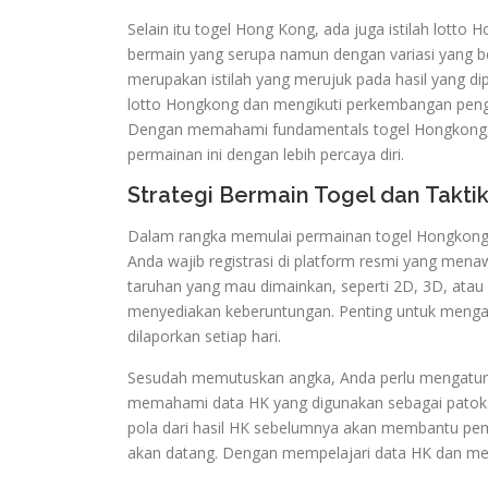
Selain itu togel Hong Kong, ada juga istilah lott
bermain yang serupa namun dengan variasi yang be
merupakan istilah yang merujuk pada hasil yang dip
lotto Hongkong dan mengikuti perkembangan peng
Dengan memahami fundamentals togel Hongkong, 
permainan ini dengan lebih percaya diri.
Strategi Bermain Togel dan Takti
Dalam rangka memulai permainan togel Hongkong, 
Anda wajib registrasi di platform resmi yang mena
taruhan yang mau dimainkan, seperti 2D, 3D, atau 4
menyediakan keberuntungan. Penting untuk mengama
dilaporkan setiap hari.
Sesudah memutuskan angka, Anda perlu mengatur ju
memahami data HK yang digunakan sebagai patokan
pola dari hasil HK sebelumnya akan membantu pem
akan datang. Dengan mempelajari data HK dan me