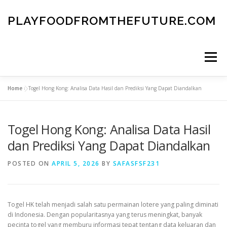
Skip
to
PLAYFOODFROMTHEFUTURE.COM
content
Menu
Home
»
Togel Hong Kong: Analisa Data Hasil dan Prediksi Yang Dapat Diandalkan
Togel Hong Kong: Analisa Data Hasil
dan Prediksi Yang Dapat Diandalkan
POSTED ON
APRIL 5, 2026
BY
SAFASFSF231
Togel HK telah menjadi salah satu permainan lotere yang paling diminati
di Indonesia. Dengan popularitasnya yang terus meningkat, banyak
pecinta togel yang memburu informasi tepat tentang data keluaran dan