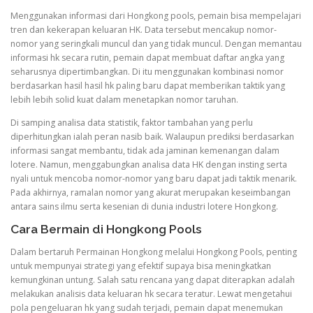
Menggunakan informasi dari Hongkong pools, pemain bisa mempelajari
tren dan kekerapan keluaran HK. Data tersebut mencakup nomor-
nomor yang seringkali muncul dan yang tidak muncul. Dengan memantau
informasi hk secara rutin, pemain dapat membuat daftar angka yang
seharusnya dipertimbangkan. Di itu menggunakan kombinasi nomor
berdasarkan hasil hasil hk paling baru dapat memberikan taktik yang
lebih lebih solid kuat dalam menetapkan nomor taruhan.
Di samping analisa data statistik, faktor tambahan yang perlu
diperhitungkan ialah peran nasib baik. Walaupun prediksi berdasarkan
informasi sangat membantu, tidak ada jaminan kemenangan dalam
lotere. Namun, menggabungkan analisa data HK dengan insting serta
nyali untuk mencoba nomor-nomor yang baru dapat jadi taktik menarik.
Pada akhirnya, ramalan nomor yang akurat merupakan keseimbangan
antara sains ilmu serta kesenian di dunia industri lotere Hongkong.
Cara Bermain di Hongkong Pools
Dalam bertaruh Permainan Hongkong melalui Hongkong Pools, penting
untuk mempunyai strategi yang efektif supaya bisa meningkatkan
kemungkinan untung. Salah satu rencana yang dapat diterapkan adalah
melakukan analisis data keluaran hk secara teratur. Lewat mengetahui
pola pengeluaran hk yang sudah terjadi, pemain dapat menemukan