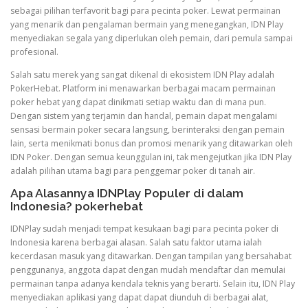
sebagai pilihan terfavorit bagi para pecinta poker. Lewat permainan
yang menarik dan pengalaman bermain yang menegangkan, IDN Play
menyediakan segala yang diperlukan oleh pemain, dari pemula sampai
profesional.
Salah satu merek yang sangat dikenal di ekosistem IDN Play adalah
PokerHebat. Platform ini menawarkan berbagai macam permainan
poker hebat yang dapat dinikmati setiap waktu dan di mana pun.
Dengan sistem yang terjamin dan handal, pemain dapat mengalami
sensasi bermain poker secara langsung, berinteraksi dengan pemain
lain, serta menikmati bonus dan promosi menarik yang ditawarkan oleh
IDN Poker. Dengan semua keunggulan ini, tak mengejutkan jika IDN Play
adalah pilihan utama bagi para penggemar poker di tanah air.
Apa Alasannya IDNPlay Populer di dalam
Indonesia?
pokerhebat
IDNPlay sudah menjadi tempat kesukaan bagi para pecinta poker di
Indonesia karena berbagai alasan. Salah satu faktor utama ialah
kecerdasan masuk yang ditawarkan. Dengan tampilan yang bersahabat
penggunanya, anggota dapat dengan mudah mendaftar dan memulai
permainan tanpa adanya kendala teknis yang berarti. Selain itu, IDN Play
menyediakan aplikasi yang dapat dapat diunduh di berbagai alat,