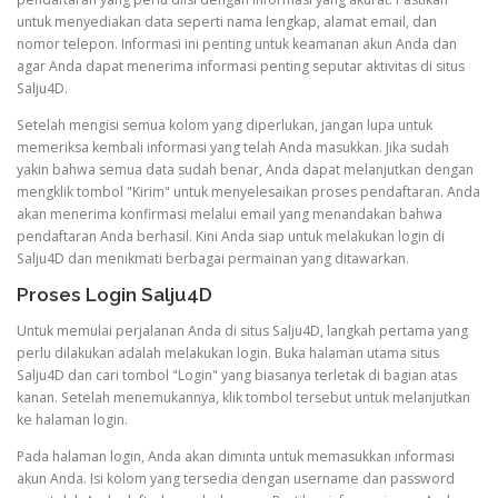
untuk menyediakan data seperti nama lengkap, alamat email, dan
nomor telepon. Informasi ini penting untuk keamanan akun Anda dan
agar Anda dapat menerima informasi penting seputar aktivitas di situs
Salju4D.
Setelah mengisi semua kolom yang diperlukan, jangan lupa untuk
memeriksa kembali informasi yang telah Anda masukkan. Jika sudah
yakin bahwa semua data sudah benar, Anda dapat melanjutkan dengan
mengklik tombol "Kirim" untuk menyelesaikan proses pendaftaran. Anda
akan menerima konfirmasi melalui email yang menandakan bahwa
pendaftaran Anda berhasil. Kini Anda siap untuk melakukan login di
Salju4D dan menikmati berbagai permainan yang ditawarkan.
Proses Login Salju4D
Untuk memulai perjalanan Anda di situs Salju4D, langkah pertama yang
perlu dilakukan adalah melakukan login. Buka halaman utama situs
Salju4D dan cari tombol "Login" yang biasanya terletak di bagian atas
kanan. Setelah menemukannya, klik tombol tersebut untuk melanjutkan
ke halaman login.
Pada halaman login, Anda akan diminta untuk memasukkan informasi
akun Anda. Isi kolom yang tersedia dengan username dan password