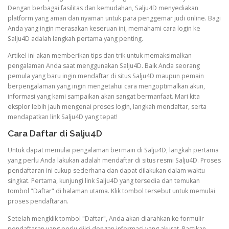
Dengan berbagai fasilitas dan kemudahan, Salju4D menyediakan
platform yang aman dan nyaman untuk para penggemar judi online. Bagi
Anda yang ingin merasakan keseruan ini, memahami cara login ke
Salju4D adalah langkah pertama yang penting.
Artikel ini akan memberikan tips dan trik untuk memaksimalkan
pengalaman Anda saat menggunakan Salju4D. Baik Anda seorang
pemula yang baru ingin mendaftar di situs Salju4D maupun pemain
berpengalaman yang ingin mengetahui cara mengoptimalkan akun,
informasi yang kami sampaikan akan sangat bermanfaat. Mari kita
eksplor lebih jauh mengenai proses login, langkah mendaftar, serta
mendapatkan link Salju4D yang tepat!
Cara Daftar di Salju4D
Untuk dapat memulai pengalaman bermain di Salju4D, langkah pertama
yang perlu Anda lakukan adalah mendaftar di situs resmi Salju4D. Proses
pendaftaran ini cukup sederhana dan dapat dilakukan dalam waktu
singkat. Pertama, kunjungi link Salju4D yang tersedia dan temukan
tombol "Daftar" di halaman utama. Klik tombol tersebut untuk memulai
proses pendaftaran.
Setelah mengklik tombol "Daftar", Anda akan diarahkan ke formulir
pendaftaran yang perlu diisi dengan informasi yang akurat. Pastikan