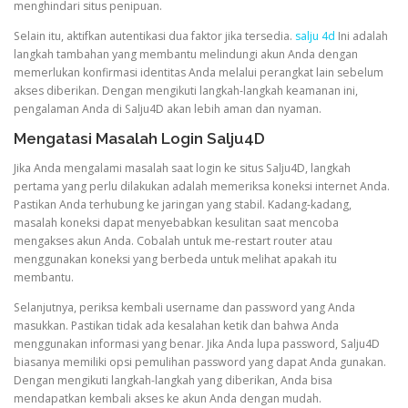
menghindari situs penipuan.
Selain itu, aktifkan autentikasi dua faktor jika tersedia.
salju 4d
Ini adalah
langkah tambahan yang membantu melindungi akun Anda dengan
memerlukan konfirmasi identitas Anda melalui perangkat lain sebelum
akses diberikan. Dengan mengikuti langkah-langkah keamanan ini,
pengalaman Anda di Salju4D akan lebih aman dan nyaman.
Mengatasi Masalah Login Salju4D
Jika Anda mengalami masalah saat login ke situs Salju4D, langkah
pertama yang perlu dilakukan adalah memeriksa koneksi internet Anda.
Pastikan Anda terhubung ke jaringan yang stabil. Kadang-kadang,
masalah koneksi dapat menyebabkan kesulitan saat mencoba
mengakses akun Anda. Cobalah untuk me-restart router atau
menggunakan koneksi yang berbeda untuk melihat apakah itu
membantu.
Selanjutnya, periksa kembali username dan password yang Anda
masukkan. Pastikan tidak ada kesalahan ketik dan bahwa Anda
menggunakan informasi yang benar. Jika Anda lupa password, Salju4D
biasanya memiliki opsi pemulihan password yang dapat Anda gunakan.
Dengan mengikuti langkah-langkah yang diberikan, Anda bisa
mendapatkan kembali akses ke akun Anda dengan mudah.