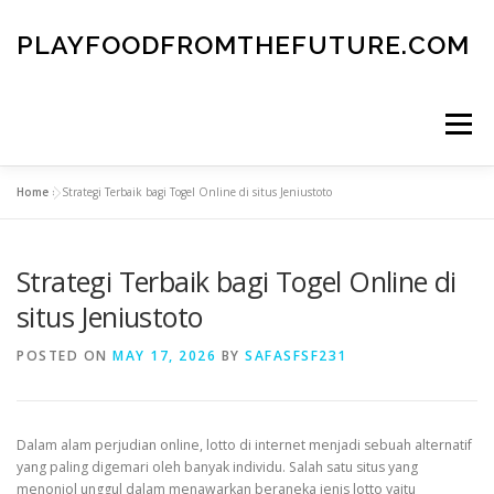
Skip
to
PLAYFOODFROMTHEFUTURE.COM
content
Menu
Home
»
Strategi Terbaik bagi Togel Online di situs Jeniustoto
Strategi Terbaik bagi Togel Online di
situs Jeniustoto
POSTED ON
MAY 17, 2026
BY
SAFASFSF231
Dalam alam perjudian online, lotto di internet menjadi sebuah alternatif
yang paling digemari oleh banyak individu. Salah satu situs yang
menonjol unggul dalam menawarkan beraneka jenis lotto yaitu