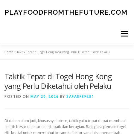
Skip
to
PLAYFOODFROMTHEFUTURE.COM
content
Menu
Home
»
Taktik Tepat di Togel Hong Kong yang Perlu Diketahui oleh Pelaku
Taktik Tepat di Togel Hong Kong
yang Perlu Diketahui oleh Pelaku
POSTED ON
MAY 20, 2026
BY
SAFASFSF231
Di dalam alam judi, khususnya lotere, taktik yaitu tepat dapat membuat
selisih besar di antara nasib baik dan kerugian. Bagi para pemain togel
HK, krusial untuk mengetahui beraneka faktor yang bisa menambah