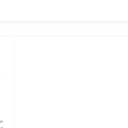
a
an
ng