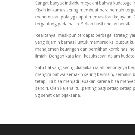
Sangat banyak individu meyakini bahwa kudatogel me
Kisah ini kamus sering membuat para pemain tergod
menemukan pola yg dapat memastikan kejayaan. 
tergantung pada nasib. Setiap hasil undian bersifat a
Realitanya, meskipun terdapat berbagai strategi y
yang dijamin berhasil untuk memprediksi output ku
manajemen keuangan dan pemilihan kombinasi nom
ilmiah. Dengan kata lain, kesuksesan dalam kudatoge
Satu hal yang sering diabaikan ialah pentingnya b
mengira bahwa semakin sering bermain, semakin 
tetapi, ini bisa menjadi jebakan karena bisa men
sendiri. Oleh karena itu, penting bagi setiap seti
yg sehat dan bijaksana.