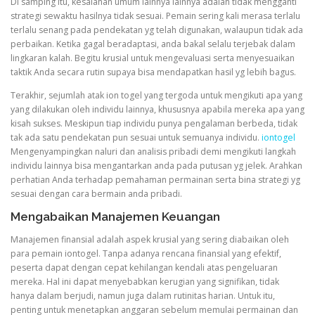
Di samping itu, kesalahan umum lainnya lainnya adalah tidak mengganti
strategi sewaktu hasilnya tidak sesuai. Pemain sering kali merasa terlalu
terlalu senang pada pendekatan yg telah digunakan, walaupun tidak ada
perbaikan. Ketika gagal beradaptasi, anda bakal selalu terjebak dalam
lingkaran kalah. Begitu krusial untuk mengevaluasi serta menyesuaikan
taktik Anda secara rutin supaya bisa mendapatkan hasil yg lebih bagus.
Terakhir, sejumlah atak ion togel yang tergoda untuk mengikuti apa yang
yang dilakukan oleh individu lainnya, khususnya apabila mereka apa yang
kisah sukses. Meskipun tiap individu punya pengalaman berbeda, tidak
tak ada satu pendekatan pun sesuai untuk semuanya individu.
iontogel
Mengenyampingkan naluri dan analisis pribadi demi mengikuti langkah
individu lainnya bisa mengantarkan anda pada putusan yg jelek. Arahkan
perhatian Anda terhadap pemahaman permainan serta bina strategi yg
sesuai dengan cara bermain anda pribadi.
Mengabaikan Manajemen Keuangan
Manajemen finansial adalah aspek krusial yang sering diabaikan oleh
para pemain iontogel. Tanpa adanya rencana finansial yang efektif,
peserta dapat dengan cepat kehilangan kendali atas pengeluaran
mereka. Hal ini dapat menyebabkan kerugian yang signifikan, tidak
hanya dalam berjudi, namun juga dalam rutinitas harian. Untuk itu,
penting untuk menetapkan anggaran sebelum memulai permainan dan