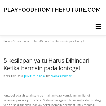
Skip
to
PLAYFOODFROMTHEFUTURE.COM
content
Menu
Home
»
5 kesilapan yaitu Harus Dihindari Ketika bermain pada Iontogel
5 kesilapan yaitu Harus Dihindari
Ketika bermain pada Iontogel
POSTED ON
JUNE 7, 2026
BY
SAFASFSF231
Iontogel adalah salah satu permainan togel yang kian familiar di
kalangan pecinta judi online. Melalui beragam pilihan angka dan strategi
yang bisa digunakan, banyak sekali pemain berminat untuk menguji