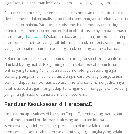
signifikan, dan ancaman kehilangan modal awal juga sangat besar.
Satu cara dalam rangka menggunakan kesempatan dalam lotere ialah
dengan mengadakan analisis pada pola kemenangan sebelumnya serta
statistik permainan. Para pemain bisa melihat numerik yang sering
muncul serta mencoba memprediksi probabilitas kejayaan pada masa
mendatang.
harapan4d
Walaupun tidak ada jaminan, metode ini mampu
memberikan metode yang lebih informatif untuk menentukan nomor,
yang membuat menambah peluang untuk menang pada 4d harapan.
Selain itu, komunitas pemain pun dapat menjadi sumber data informasi
dan taktik yang mahal. Bergabung dalam kelompok ataupun forum
online yang tentang 4d harapan dapat menolong seseorang agar
berbagi pengalaman serta saran. Dengan cara berbagi pengetahuan,
pemain dapat memperluas wawasan mereka sendiri, menjadikannya
lebih siapsedia agar menghadapi tantangan dan menggunakan peluang
yang mungkin ada di dunia permainan lotere ini.
Panduan Kesuksesan di Harapan4D
Untuk mencapai sukses di Harapan Empat D, penting bagi partisipan
untuk memahami koridor dan arah yang ada dalam lomba.
Menginvestigasi informasi dari permainan di masa lalu dapat
memberikan pencerahan berharga tentang angka-angka yang selalu