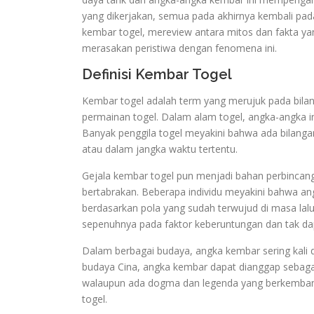
yang dikerjakan, semua pada akhirnya kembali pad
kembar togel, mereview antara mitos dan fakta yan
merasakan peristiwa dengan fenomena ini.
Definisi Kembar Togel
Kembar togel adalah term yang merujuk pada bilan
permainan togel. Dalam alam togel, angka-angka in
Banyak penggila togel meyakini bahwa ada bilanga
atau dalam jangka waktu tertentu.
Gejala kembar togel pun menjadi bahan perbincanga
bertabrakan. Beberapa individu meyakini bahwa angk
berdasarkan pola yang sudah terwujud di masa lalu.
sepenuhnya pada faktor keberuntungan dan tak dapa
Dalam berbagai budaya, angka kembar sering kali
budaya Cina, angka kembar dapat dianggap sebaga
walaupun ada dogma dan legenda yang berkembang, 
togel.