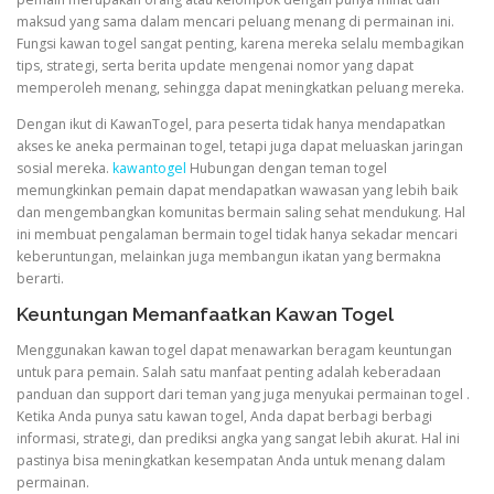
maksud yang sama dalam mencari peluang menang di permainan ini.
Fungsi kawan togel sangat penting, karena mereka selalu membagikan
tips, strategi, serta berita update mengenai nomor yang dapat
memperoleh menang, sehingga dapat meningkatkan peluang mereka.
Dengan ikut di KawanTogel, para peserta tidak hanya mendapatkan
akses ke aneka permainan togel, tetapi juga dapat meluaskan jaringan
sosial mereka.
kawantogel
Hubungan dengan teman togel
memungkinkan pemain dapat mendapatkan wawasan yang lebih baik
dan mengembangkan komunitas bermain saling sehat mendukung. Hal
ini membuat pengalaman bermain togel tidak hanya sekadar mencari
keberuntungan, melainkan juga membangun ikatan yang bermakna
berarti.
Keuntungan Memanfaatkan Kawan Togel
Menggunakan kawan togel dapat menawarkan beragam keuntungan
untuk para pemain. Salah satu manfaat penting adalah keberadaan
panduan dan support dari teman yang juga menyukai permainan togel .
Ketika Anda punya satu kawan togel, Anda dapat berbagi berbagi
informasi, strategi, dan prediksi angka yang sangat lebih akurat. Hal ini
pastinya bisa meningkatkan kesempatan Anda untuk menang dalam
permainan.