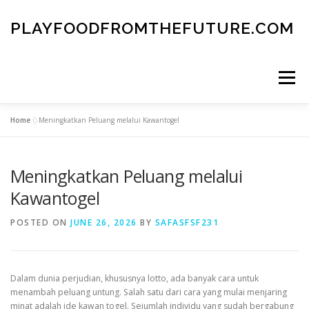
Skip
to
PLAYFOODFROMTHEFUTURE.COM
content
Menu
Home
»
Meningkatkan Peluang melalui Kawantogel
Meningkatkan Peluang melalui
Kawantogel
POSTED ON
JUNE 26, 2026
BY
SAFASFSF231
Dalam dunia perjudian, khususnya lotto, ada banyak cara untuk
menambah peluang untung. Salah satu dari cara yang mulai menjaring
minat adalah ide kawan togel. Sejumlah individu yang sudah bergabung