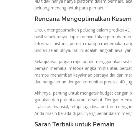
4D tidak hanya hanya platform dalam bermain, ak
peluang menang untuk para pemain.
Rencana Mengoptimalkan Kesem
Untuk mengoptimalkan peluang dalam prediksi 4D
hasil sebelumnya dapat menyediakan pemahaman 
informasi historis, pemain mampu menemukan angka
undian selanjutnya. Hal ini adalah langkah awal
Selanjutnya, jangan ragu untuk menggunakan siste
pemain memakai metode angka mistis atau berpato
mampu menambah keyakinan percaya diri dan menek
dan pengalaman dengan komunitas prediksi 4D jug
Akhirnya, penting untuk mengatur budget dengan b
gunakan dan patuhi aturan tersebut. Dengan mema
stabilitas finansial, tetapi juga bisa bertaruh deng
Anda masih berada di jalur yang benar dalam menge
Saran Terbaik untuk Pemain