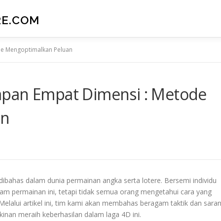
E.COM
de Mengoptimalkan Peluan
apan Empat Dimensi : Metode
an
ibahas dalam dunia permainan angka serta lotere. Bersemi individu
lam permainan ini, tetapi tidak semua orang mengetahui cara yang
lalui artikel ini, tim kami akan membahas beragam taktik dan sara
an meraih keberhasilan dalam laga 4D ini.