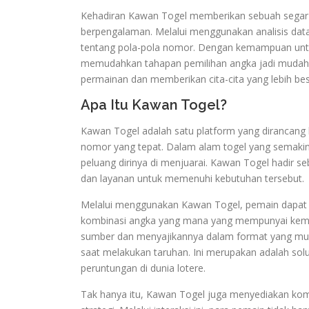
Kehadiran Kawan Togel memberikan sebuah segar un
berpengalaman. Melalui menggunakan analisis dat
tentang pola-pola nomor. Dengan kemampuan untu
memudahkan tahapan pemilihan angka jadi mudah se
permainan dan memberikan cita-cita yang lebih be
Apa Itu Kawan Togel?
Kawan Togel adalah satu platform yang dirancan
nomor yang tepat. Dalam alam togel yang semakin 
peluang dirinya di menjuarai. Kawan Togel hadir s
dan layanan untuk memenuhi kebutuhan tersebut.
Melalui menggunakan Kawan Togel, pemain dapat 
kombinasi angka yang mana yang mempunyai kemun
sumber dan menyajikannya dalam format yang muda
saat melakukan taruhan. Ini merupakan adalah sol
peruntungan di dunia lotere.
Tak hanya itu, Kawan Togel juga menyediakan komu