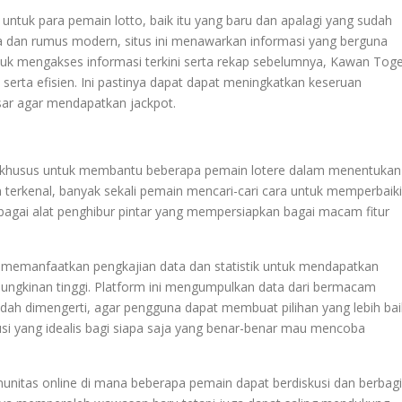
tuk para pemain lotto, baik itu yang baru dan apalagi yang sudah
a dan rumus modern, situs ini menawarkan informasi yang berguna
k mengakses informasi terkini serta rekap sebelumnya, Kawan Toge
rta efisien. Ini pastinya dapat dapat meningkatkan keseruan
sar agar mendapatkan jackpot.
g khusus untuk membantu beberapa pemain lotere dalam menentukan
terkenal, banyak sekali pemain mencari-cari cara untuk memperbaiki
ebagai alat penghibur pintar yang mempersiapkan bagai macam fitur
memanfaatkan pengkajian data dan statistik untuk mendapatkan
gkinan tinggi. Platform ini mengumpulkan data dari bermacam
h dimengerti, agar pengguna dapat membuat pilihan yang lebih bai
usi yang idealis bagi siapa saja yang benar-benar mau mencoba
nitas online di mana beberapa pemain dapat berdiskusi dan berbagi