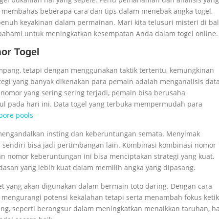
iap membahas beberapa cara dan tips dalam menebak angka togel,
nuh keyakinan dalam permainan. Mari kita telusuri misteri di bal
 pahami untuk meningkatkan kesempatan Anda dalam togel online.
or Togel
pang, tetapi dengan menggunakan taktik tertentu, kemungkinan
ategi yang banyak dikenakan para pemain adalah menganalisis dat
nomor yang sering sering terjadi, pemain bisa berusaha
l pada hari ini. Data togel yang terbuka mempermudah para
pore pools
 mengandalkan insting dan keberuntungan semata. Menyimak
i sendiri bisa jadi pertimbangan lain. Kombinasi kombinasi nomor
n nomor keberuntungan ini bisa menciptakan strategi yang kuat.
ndasan yang lebih kuat dalam memilih angka yang dipasang.
t yang akan digunakan dalam bermain toto daring. Dengan cara
 mengurangi potensi kekalahan tetapi serta menambah fokus keti
g, seperti berangsur dalam meningkatkan menaikkan taruhan, ha