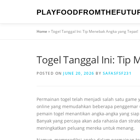
Skip
to
PLAYFOODFROMTHEFUTU
content
Home
»
Togel Tanggal Ini: Tip Menebak Angka yang Tepat!
Togel Tanggal Ini: Tip
POSTED ON
JUNE 20, 2026
BY
SAFASFSF231
Permainan togel telah menjadi salah satu game y
online yang memudahkan beberapa penggemar unt
pemain togel menantikan angka-angka yang siap ke
Banyak yang percaya akan ada rahasia dan strate
meningkatkan peluang mereka untuk menang.
Namun, memprediksi angka dalam permainan toge