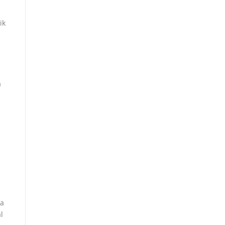
ik
a
ka
l