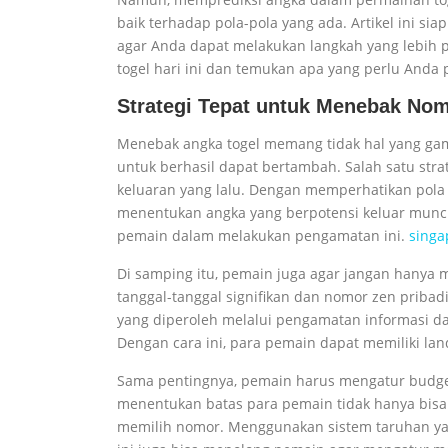
baik terhadap pola-pola yang ada. Artikel ini s
agar Anda dapat melakukan langkah yang lebih pe
togel hari ini dan temukan apa yang perlu Anda
Strategi Tepat untuk Menebak Nom
Menebak angka togel memang tidak hal yang gam
untuk berhasil dapat bertambah. Salah satu str
keluaran yang lalu. Dengan memperhatikan pola 
menentukan angka yang berpotensi keluar muncu
pemain dalam melakukan pengamatan ini.
singa
Di samping itu, pemain juga agar jangan hanya
tanggal-tanggal signifikan dan nomor zen pribad
yang diperoleh melalui pengamatan informasi da
Dengan cara ini, para pemain dapat memiliki la
Sama pentingnya, pemain harus mengatur budge
menentukan batas para pemain tidak hanya bisa
memilih nomor. Menggunakan sistem taruhan yan